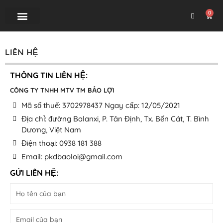
0
TRANG CHỦ
SẢN PHẨM
GIAO HÀNG
TƯ VẤN
LIÊN HỆ
LIÊN HỆ
THÔNG TIN LIÊN HỆ:
CÔNG TY TNHH MTV TM BẢO LỢI
Mã số thuế: 3702978437 Ngay cấp: 12/05/2021
Địa chỉ: đường Balanxi, P. Tân Định, Tx. Bến Cát, T. Bình
Dương, Việt Nam
Điện thoại: 0938 181 388
Email:
pkdbaoloi@gmail.com
GỬI LIÊN HỆ: