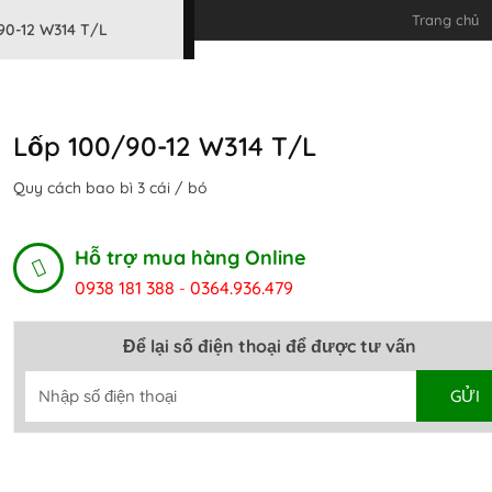
Trang chủ
90-12 W314 T/L
Lốp 100/90-12 W314 T/L
Quy cách bao bì 3 cái / bó
Hỗ trợ mua hàng Online
0938 181 388
0364.936.479
-
Để lại số điện thoại để được tư vấn
GỬI
Alternative: