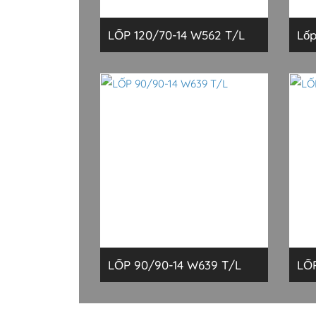
LỐP 120/70-14 W562 T/L
Lốp
LỐP 90/90-14 W639 T/L
LỐP
631