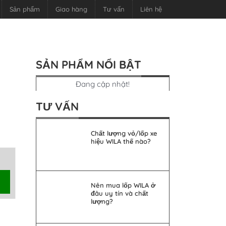
Sản phẩm
Giao hàng
Tư vấn
Liên hệ
SẢN PHẨM NỔI BẬT
Đang cập nhật!
TƯ VẤN
Chất lượng vỏ/lốp xe
hiệu WILA thế nào?
Nên mua lốp WILA ở
đâu uy tín và chất
lượng?