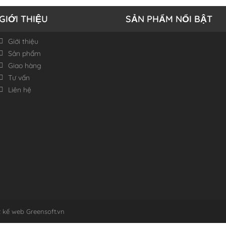
GIỚI THIỆU
SẢN PHẨM NỔI BẬT
Giới thiệu
Sản phẩm
Giao hàng
Tư vấn
Liên hệ
t kế web
Greensoft.vn