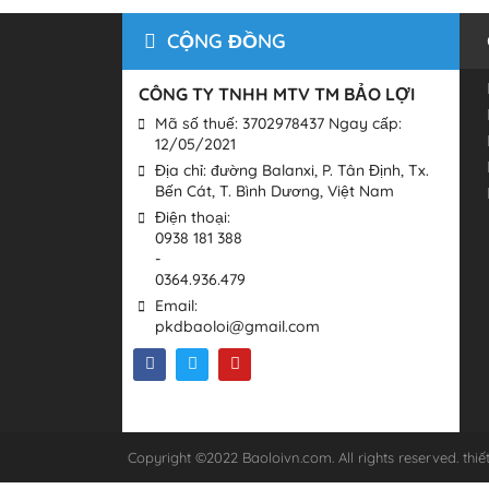
CỘNG ĐỒNG
CÔNG TY TNHH MTV TM BẢO LỢI
Mã số thuế: 3702978437 Ngay cấp:
12/05/2021
Địa chỉ: đường Balanxi, P. Tân Định, Tx.
Bến Cát, T. Bình Dương, Việt Nam
Điện thoại:
0938 181 388
-
0364.936.479
Email:
pkdbaoloi@gmail.com
Copyright ©2022 Baoloivn.com. All rights reserved.
thiế