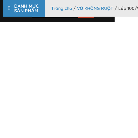
DANH MỤC
CÔNG TY TNHH MTV TM BẢO LỢI
Trang chủ
/
VỎ KHÔNG RUỘT
/ Lốp 100/
0
SẢN PHẨM