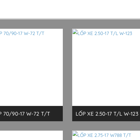
P 70/90-17 W-72 T/T
LỐP XE 2.50-17 T/L W-123