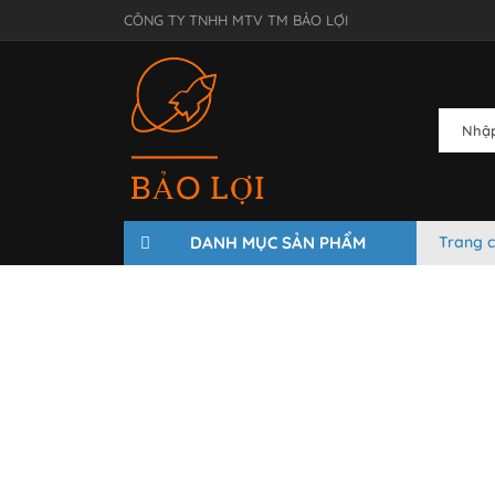
CÔNG TY TNHH MTV TM BẢO LỢI
DANH MỤC SẢN PHẨM
Trang 