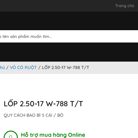
Trang chủ
chủ
/
VỎ CÓ RUỘT
/ LỐP 2.50-17 W-788 T/T
LỐP 2.50-17 W-788 T/T
QUY CÁCH BAO BÌ 5 CÁI / BÓ
Hỗ trợ mua hàng Online