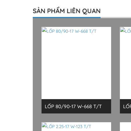
SẢN PHẨM LIÊN QUAN
LỐP 80/90-17 W-668 T/T
LỐ