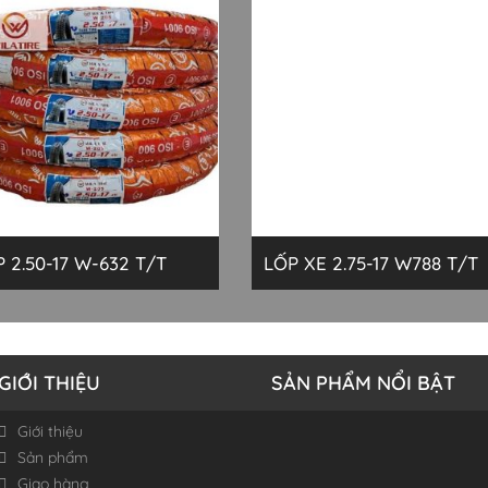
LỐP 2.50-17 W-632 T/T
LỐP XE 2.75-17 W788 T/T
GIỚI THIỆU
SẢN PHẨM NỔI BẬT
Giới thiệu
Sản phẩm
Giao hàng