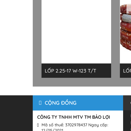
LỐP 2.25-17 W-123 T/T
CỘNG ĐỒNG
CÔNG TY TNHH MTV TM BẢO LỢI
Mã số thuế: 3702978437 Ngay cấp:
12/05/2021