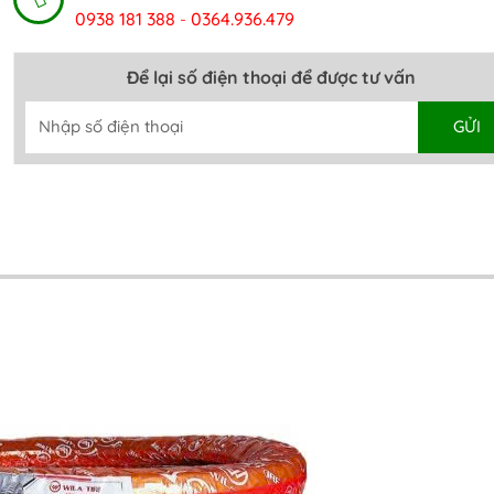
0938 181 388
0364.936.479
-
Để lại số điện thoại để được tư vấn
GỬI
Alternative: