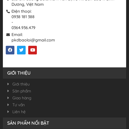
Dương, Việt Nam
Điện thoại:
0938 181 388
-
0364.936.479
Email:
pkdbaoloi@gmail.com
GIỚI THIỆU
Giới thiệu
Sản phẩm
Giao hàng
Tư vấn
Liên hệ
SẢN PHẨM NỔI BẬT