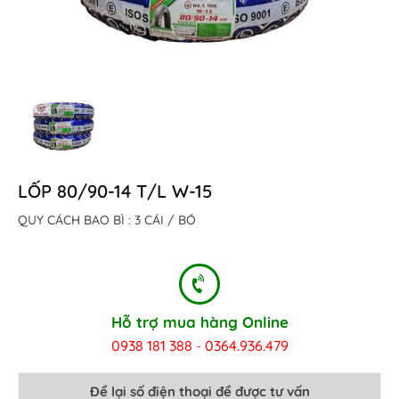
LỐP 80/90-14 T/L W-15
QUY CÁCH BAO BÌ : 3 CÁI / BÓ
Hỗ trợ mua hàng Online
0938 181 388
0364.936.479
-
Để lại số điện thoại để được tư vấn