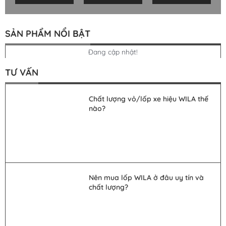
SẢN PHẨM NỔI BẬT
Đang cập nhật!
TƯ VẤN
Chất lượng vỏ/lốp xe hiệu WILA thế
nào?
Nên mua lốp WILA ở đâu uy tín và
chất lượng?