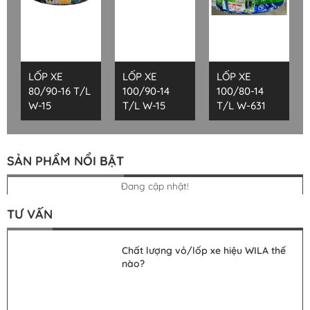
LỐP XE
LỐP XE
LỐP XE
80/90-16 T/L
100/90-14
100/80-14
W-15
T/L W-15
T/L W-631
SẢN PHẨM NỔI BẬT
Đang cập nhật!
TƯ VẤN
Chất lượng vỏ/lốp xe hiệu WILA thế
nào?