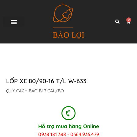
0
TRANG CHỦ
SẢN PHẨM
GIAO HÀNG
TƯ VẤN
LIÊN HỆ
LỐP XE 80/90-16 T/L W-633
QUY CÁCH BAO BÌ 3 CÁI /BÓ
Hỗ trợ mua hàng Online
0938 181 388
0364.936.479
-