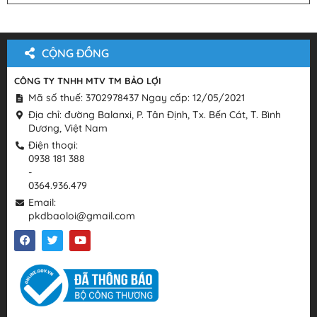
CỘNG ĐỒNG
CÔNG TY TNHH MTV TM BẢO LỢI
Mã số thuế: 3702978437 Ngay cấp: 12/05/2021
Địa chỉ: đường Balanxi, P. Tân Định, Tx. Bến Cát, T. Bình
Dương, Việt Nam
Điện thoại:
0938 181 388
-
0364.936.479
Email:
pkdbaoloi@gmail.com