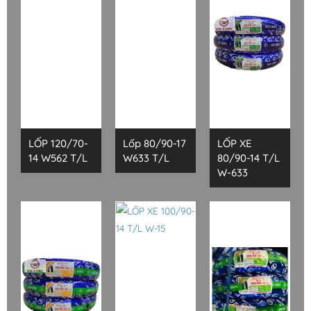
LỐP 120/70-
Lốp 80/90-17
LỐP XE
14 W562 T/L
W633 T/L
80/90-14 T/L
W-633