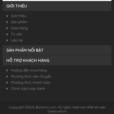
GIỚI THIỆU
Giới thiệu
Sản phẩm
Giao hàng
Tư vấn
Liên hệ
SẢN PHẨM NỔI BẬT
HỖ TRỢ KHÁCH HÀNG
Hướng dẫn mua hàng
Phương thức vận chuyển
Phương thức thanh toán
Chính sách bảo hành
Copyright ©2022 Baoloivn.com. All rights reserved.
thiết kế web
Greensoft.vn