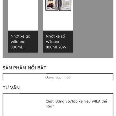
Nhớt xe ga
Nhớt xe số
Wilatex
Wilatex
800ml
800ml 20W-
10W40-SJ
50-SJ
SẢN PHẨM NỔI BẬT
Đang cập nhật!
TƯ VẤN
Chất lượng vỏ/lốp xe hiệu WILA thế
nào?