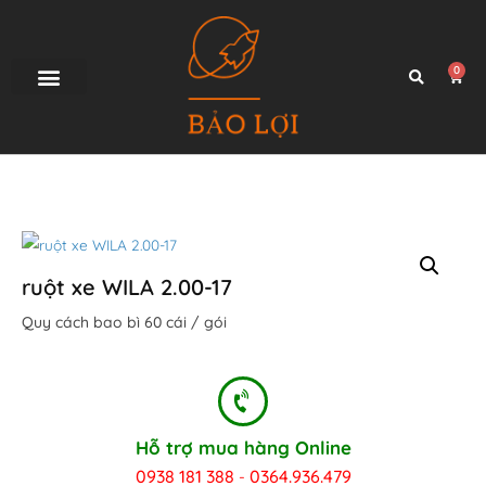
0
TRANG CHỦ
SẢN PHẨM
GIAO HÀNG
TƯ VẤN
LIÊN HỆ
ruột xe WILA 2.00-17
Quy cách bao bì 60 cái / gói
Hỗ trợ mua hàng Online
0938 181 388
0364.936.479
-