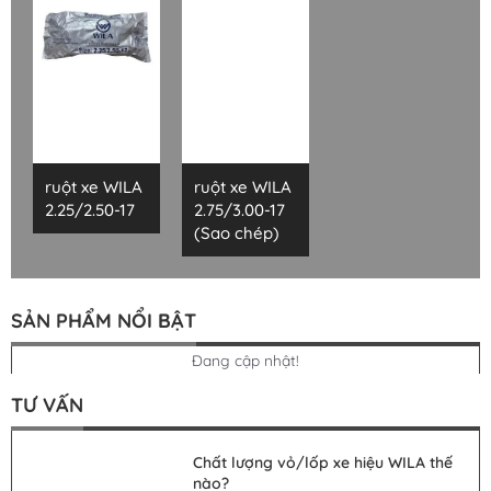
ruột xe WILA
ruột xe WILA
2.25/2.50-17
2.75/3.00-17
(Sao chép)
SẢN PHẨM NỔI BẬT
Đang cập nhật!
TƯ VẤN
Chất lượng vỏ/lốp xe hiệu WILA thế
nào?