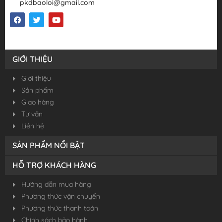
pkdbaoloi@gmail.com
GIỚI THIỆU
Giới thiệu
Sản phẩm
Giao hàng
Tư vấn
Liên hệ
SẢN PHẨM NỔI BẬT
HỖ TRỢ KHÁCH HÀNG
Hướng dẫn mua hàng
Phương thức vận chuyển
Phương thức thanh toán
Chính sách bảo hành