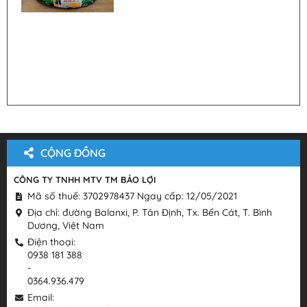
CỘNG ĐỒNG
CÔNG TY TNHH MTV TM BẢO LỢI
Mã số thuế: 3702978437 Ngay cấp: 12/05/2021
Địa chỉ: đường Balanxi, P. Tân Định, Tx. Bến Cát, T. Bình
Dương, Việt Nam
Điện thoại:
0938 181 388
-
0364.936.479
Email: