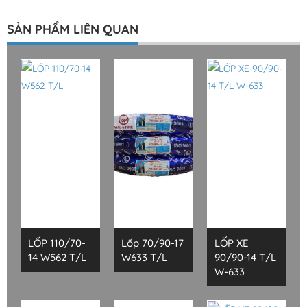
SẢN PHẨM LIÊN QUAN
LỐP 110/70-
Lốp 70/90-17
LỐP XE
14 W562 T/L
W633 T/L
90/90-14 T/L
W-633