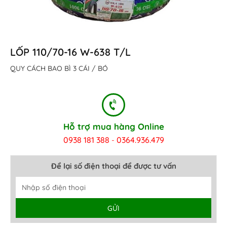
LỐP 110/70-16 W-638 T/L
QUY CÁCH BAO BÌ 3 CÁI / BÓ
Hỗ trợ mua hàng Online
0938 181 388
0364.936.479
-
Để lại số điện thoại để được tư vấn
GỬI
Alternative: