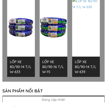
LỐP XE
LỐP XE
LỐP XE
80/90-14 T/L
80/90-16 T/L
80/90-14 T/L
W-633
W-15
W-639
SẢN PHẨM NỔI BẬT
Đang cập nhật!