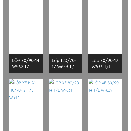
LỐP 80/90-14
Lốp 120/70-
Lốp 80/90-17
W562 T/L
17 W633 T/L
W633 T/L