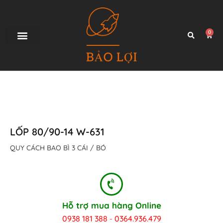
0
TRANG CHỦ
SẢN PHẨM
GIAO HÀNG
TƯ VẤN
LIÊN HỆ
LỐP 80/90-14 W-631
QUY CÁCH BAO BÌ 3 CÁI / BÓ
Hỗ trợ mua hàng Online
0938 181 388
0364.936.479
-