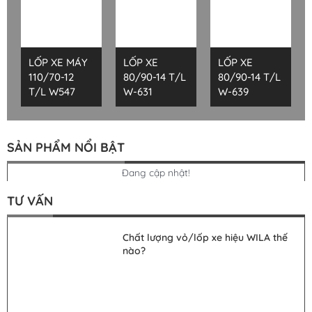
LỐP XE MÁY
LỐP XE
LỐP XE
110/70-12
80/90-14 T/L
80/90-14 T/L
T/L W547
W-631
W-639
SẢN PHẨM NỔI BẬT
Đang cập nhật!
TƯ VẤN
Chất lượng vỏ/lốp xe hiệu WILA thế
nào?